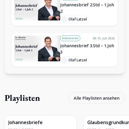
Johannesbrief 2.Std – 1.Joh
2
Olaf Latzel
Bibelstunde
Mi 15. Juli 2026
Johannesbrief 3.Std – 1.Joh
3
Olaf Latzel
Playlisten
Alle Playlisten ansehen
Johannesbriefe
Glaubensgrundkur