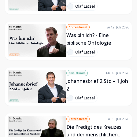
Olaf Latzel
Gottesdienst
So 12. Juli 2026
Was bin ich? - Eine
biblische Ontologie
Olaf Latzel
Bibelstunde
Mi 08. Juli 2026
Johannesbrief 2.Std – 1.Joh
2
Olaf Latzel
Gottesdienst
So 05. Juli 2026
Die Predigt des Kreuzes
und der menschlichen