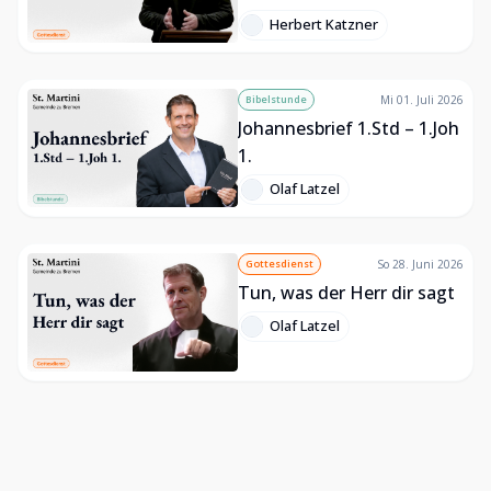
Weisheit
Herbert Katzner
Bibelstunde
Mi 01. Juli 2026
Johannesbrief 1.Std – 1.Joh
1.
Olaf Latzel
Gottesdienst
So 28. Juni 2026
Tun, was der Herr dir sagt
Olaf Latzel