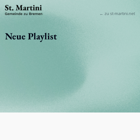
← zu st-martini.net
Neue Playlist