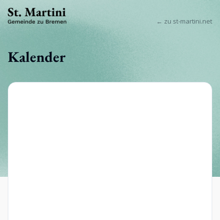
← zu st-martini.net
Kalender