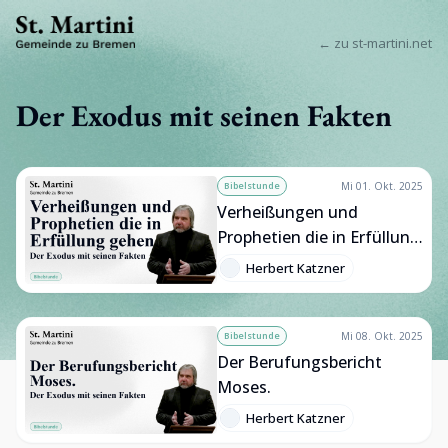
← zu st-martini.net
Der Exodus mit seinen Fakten
Bibelstunde
Mi 01. Okt. 2025
Verheißungen und
Prophetien die in Erfüllung
gehen
Herbert Katzner
Bibelstunde
Mi 08. Okt. 2025
Der Berufungsbericht
Moses.
Herbert Katzner