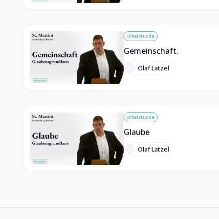
Bibelstunde
Gemeinschaft.
Olaf Latzel
Bibelstunde
Glaube
Olaf Latzel