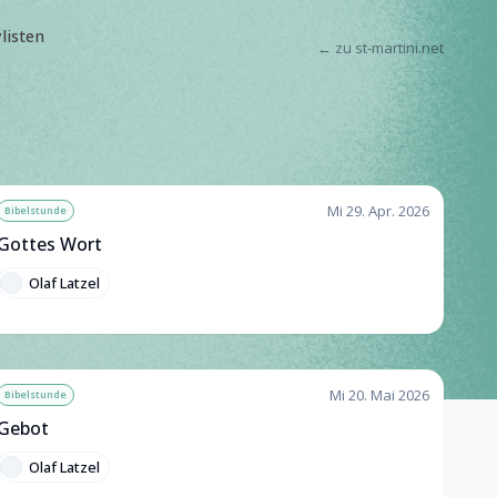
ylisten
← zu st-martini.net
Mi 29. Apr. 2026
Bibelstunde
Gottes Wort
Olaf Latzel
Mi 20. Mai 2026
Bibelstunde
Gebot
Olaf Latzel