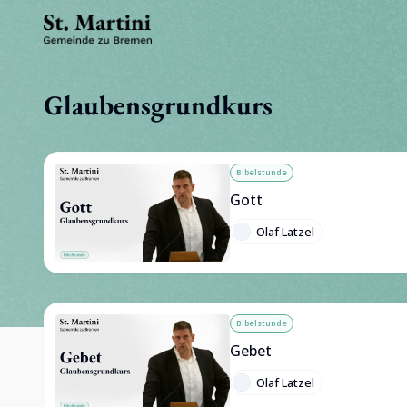
Glaubensgrundkurs
Bibelstunde
Gott
Olaf Latzel
Bibelstunde
Gebet
Olaf Latzel