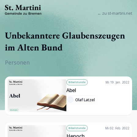
← zu st-martini.net
Unbekanntere Glaubenszeugen
im Alten Bund
Personen
Bibelstunde
Mi 19. Jan. 2022
Abel
Olaf Latzel
Bibelstunde
Mi 02. Feb. 2022
Henoch