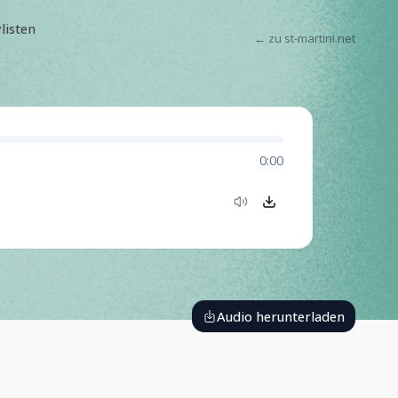
ylisten
← zu st-martini.net
0:00
Audio herunterladen