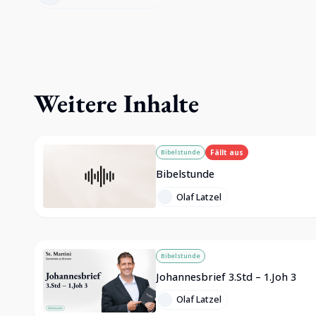
Weitere Inhalte
Bibelstunde
Fällt aus
Bibelstunde
Olaf Latzel
Bibelstunde
Johannesbrief 3.Std – 1.Joh 3
Olaf Latzel