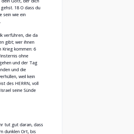
, dein Gott, der dich
u gehst. 18 O dass du
 sein wie ein
.
k verführen, die da
n gibt; wer ihnen
in Krieg kommen: 6
insternis ohne
rgehen und der Tag
anden und die
rhüllen, weil kein
eist des HERRN, voll
Israel seine Sünde
r tut gut daran, dass
em dunklen Ort, bis