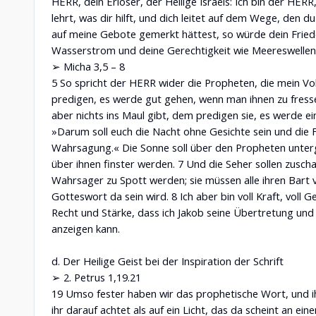
HERR, dein Erlöser, der Heilige Israels: Ich bin der HERR
lehrt, was dir hilft, und dich leitet auf dem Wege, den d
auf meine Gebote gemerkt hättest, so würde dein Friede
Wasserstrom und deine Gerechtigkeit wie Meereswellen
➢ Micha 3,5 – 8
5 So spricht der HERR wider die Propheten, die mein Vol
predigen, es werde gut gehen, wenn man ihnen zu fresse
aber nichts ins Maul gibt, dem predigen sie, es werde e
»Darum soll euch die Nacht ohne Gesichte sein und die F
Wahrsagung.« Die Sonne soll über den Propheten unte
über ihnen finster werden. 7 Und die Seher sollen zusch
Wahrsager zu Spott werden; sie müssen alle ihren Bart ve
Gotteswort da sein wird. 8 Ich aber bin voll Kraft, voll G
Recht und Stärke, dass ich Jakob seine Übertretung und 
anzeigen kann.
d. Der Heilige Geist bei der Inspiration der Schrift
➢ 2. Petrus 1,19.21
19 Umso fester haben wir das prophetische Wort, und ih
ihr darauf achtet als auf ein Licht, das da scheint an ein