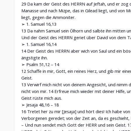
29 Da kam der Geist des HERRN auf Jeftah, und er zog 
Manasse und nach Mizpe, das in Gilead liegt, und von Mi
liegt, gegen die Ammoniter.
➢ 1. Samuel 16,13
13 Da nahm Samuel sein Ölhorn und salbte ihn mitten un
Und der Geist des HERRN geriet über David von dem Ta
➢ 1. Samuel 16,14
14 Der Geist des HERRN aber wich von Saul und ein bö
ängstigte ihn.
➢ Psalm 51,12 – 14
12 Schaffe in mir, Gott, ein reines Herz, und gib mir ei
Geist.
13 Verwirf mich nicht von deinem Angesicht, und nimm d
nicht von mir. 14 Erfreue mich wieder mit deiner Hilfe, u
Geist rüste mich aus.
➢ Jesaja 48,16 – 18
16 Tretet her zu mir [Jesaja] und hört dies! Ich habe von
Verborgenen geredet; von der Zeit an, da es geschieht, 
– Und nun sendet mich Gott der HERR und sein Geist. 17