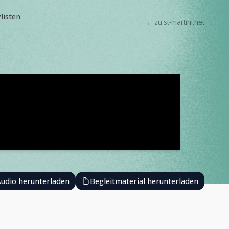
ylisten
← zu st-martini.net
udio herunterladen
Begleitmaterial herunterladen