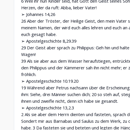
6 Weil ihr nun Kinder seid, hat Gott den Geist seines So
Herzen, der da ruft: Abba, lieber Vater!
➢ Johannes 14,26
26 Aber der Tröster, der Heilige Geist, den mein Vater 
meinem Namen, der wird euch alles lehren und euch an al
euch gesagt habe.
➢ Apostelgeschichte 8,29.39
29 Der Geist aber sprach zu Philippus: Geh hin und halte
Wagen!
39 Als sie aber aus dem Wasser heraufstiegen, entrückt
den Philippus und der Kämmerer sah ihn nicht mehr; er 
fröhlich.
➢ Apostelgeschichte 10.19.20
19 Während aber Petrus nachsann über die Erscheinung,
ihm: Siehe, drei Männer suchen dich; 20 so steh auf, ste
ihnen und zweifle nicht, denn ich habe sie gesandt.
➢ Apostelgeschichte 13,2.3
2 Als sie aber dem Herrn dienten und fasteten, sprach de
Sondert mir aus Barnabas und Saulus zu dem Werk, zu d
habe. 3 Da fasteten sie und beteten und legten die Händ