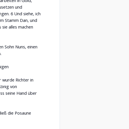
 arbeiten in Gold,
zusetzen und
ngen. 6 Und siehe, ich
vom Stamm Dan, und
s sie alles machen
en Sohn Nuns, einen
.
nigen
r wurde Richter in
König von
ss seine Hand über
ließ die Posaune