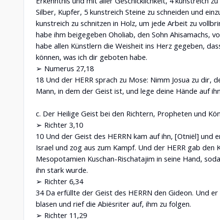
Erkenntnis und mit aller Geschicklichkeit, 4 kunstreich zu
Silber, Kupfer, 5 kunstreich Steine zu schneiden und ein
kunstreich zu schnitzen in Holz, um jede Arbeit zu vollbri
habe ihm beigegeben Oholiab, den Sohn Ahisamachs, 
habe allen Künstlern die Weisheit ins Herz gegeben, das
können, was ich dir geboten habe.
➢ Numerus 27,18
18 Und der HERR sprach zu Mose: Nimm Josua zu dir, d
Mann, in dem der Geist ist, und lege deine Hände auf ihn
c. Der Heilige Geist bei den Richtern, Propheten und Kö
➢ Richter 3,10
10 Und der Geist des HERRN kam auf ihn, [Otniël] und e
Israel und zog aus zum Kampf. Und der HERR gab den 
Mesopotamien Kuschan-Rischatajim in seine Hand, soda
ihn stark wurde.
➢ Richter 6,34
34 Da erfüllte der Geist des HERRN den Gideon. Und er 
blasen und rief die Abiësriter auf, ihm zu folgen.
➢ Richter 11,29