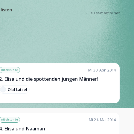
ylisten
← zu st-martini.net
Mi 30. Apr. 2014
Bibelstunde
2. Elisa und die spottenden jungen Männer!
Olaf Latzel
Mi 21. Mai 2014
Bibelstunde
4. Elisa und Naaman