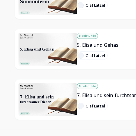
Olaf Latzel
Bibelstunde
5. Elisa und Gehasi
Olaf Latzel
Bibelstunde
7. Elisa und sein furchts
Olaf Latzel