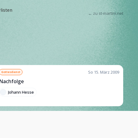
ylisten
← zu st-martini.net
So 15. März 2009
Gottesdienst
Nachfolge
Johann Hesse