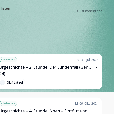
ylisten
← zu st-martini.net
Mi 31. Juli 2024
Bibelstunde
Urgeschichte – 2. Stunde: Der Sündenfall (Gen 3, 1-
24)
Olaf Latzel
Mi 09. Okt. 2024
Bibelstunde
Urgeschichte – 4. Stunde: Noah – Sintflut und