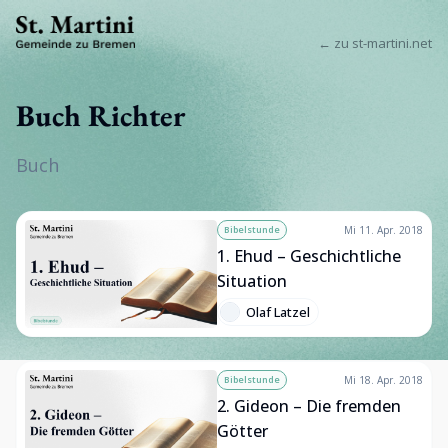
← zu st-martini.net
Buch Richter
Buch
Bibelstunde
Mi 11. Apr. 2018
1. Ehud – Geschichtliche
Situation
Olaf Latzel
Bibelstunde
Mi 18. Apr. 2018
2. Gideon – Die fremden
Götter