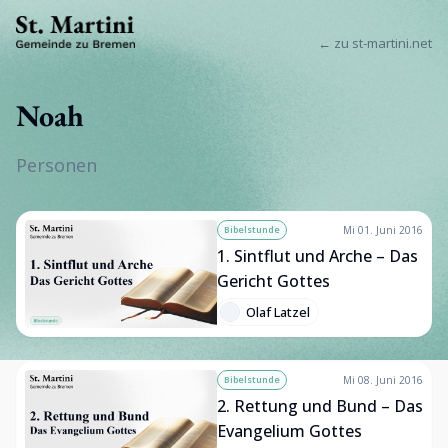
← zu st-martini.net
Noah
Personen
Bibelstunde
Mi 01. Juni 2016
1. Sintflut und Arche – Das
Gericht Gottes
Olaf Latzel
Bibelstunde
Mi 08. Juni 2016
2. Rettung und Bund – Das
Evangelium Gottes