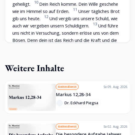
10
geheiligt.
Dein Reich komme. Dein Wille geschehe
11
wie im Himmel so auf Erden.
Unser tägliches Brot
12
gib uns heute.
Und vergib uns unsere Schuld, wie
13
auch wir vergeben unsern Schuldigern.
Und führe
uns nicht in Versuchung, sondern erlöse uns von dem
Bösen. Denn dein ist das Reich und die Kraft und die
14
Herrlichkeit in Ewigkeit. Amen.
Denn wenn ihr den
Menschen ihre Verfehlungen vergebt, so wird euch
15
euer himmlischer Vater auch vergeben.
Wenn ihr
Weitere Inhalte
aber den Menschen nicht vergebt, so wird euch euer
Vater eure Verfehlungen auch nicht vergeben.
Gottesdienst
So 09. Aug. 2026
Markus 12,28-34
Dr. Eckhard Piegsa
Gottesdienst
So 02. Aug. 2026
Die besondere Aufgabe Jahwes