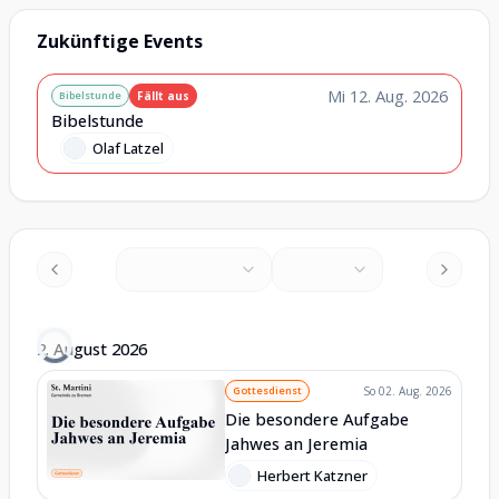
Zukünftige Events
Mi 12. Aug. 2026
Bibelstunde
Fällt aus
Bibelstunde
Olaf Latzel
2
.
August
2026
Gottesdienst
So 02. Aug. 2026
Die besondere Aufgabe
Jahwes an Jeremia
Herbert Katzner